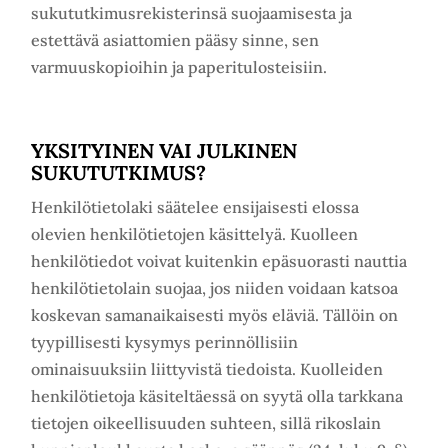
sukututkimusrekisterinsä suojaamisesta ja
estettävä asiattomien pääsy sinne, sen
varmuuskopioihin ja paperitulosteisiin.
YKSITYINEN VAI JULKINEN
SUKUTUTKIMUS?
Henkilötietolaki säätelee ensijaisesti elossa
olevien henkilötietojen käsittelyä. Kuolleen
henkilötiedot voivat kuitenkin epäsuorasti nauttia
henkilötietolain suojaa, jos niiden voidaan katsoa
koskevan samanaikaisesti myös eläviä. Tällöin on
tyypillisesti kysymys perinnöllisiin
ominaisuuksiin liittyvistä tiedoista. Kuolleiden
henkilötietoja käsiteltäessä on syytä olla tarkkana
tietojen oikeellisuuden suhteen, sillä rikoslain