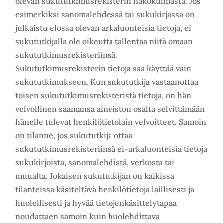
olevan sukututkimusrekisterin näkökulmasta. Jos
esimerkiksi sanomalehdessä tai sukukirjassa on
julkaistu elossa olevan arkaluonteisia tietoja, ei
sukututkijalla ole oikeutta tallentaa niitä omaan
sukututkimusrekisteriinsä.
Sukututkimusrekisterin tietoja saa käyttää vain
sukututkimukseen. Kun sukututkija vastaanottaa
toisen sukututkimusrekisteristä tietoja, on hän
velvollinen saamansa aineiston osalta selvittämään
hänelle tulevat henkilötietolain velvoitteet. Samoin
on tilanne, jos sukututkija ottaa
sukututkimusrekisteriinsä ei-arkaluonteisia tietoja
sukukirjoista, sanomalehdistä, verkosta tai
muualta. Jokaisen sukututkijan on kaikissa
tilanteissa käsiteltävä henkilötietoja laillisesti ja
huolellisesti ja hyvää tietojenkäsittelytapaa
noudattaen samoin kuin huolehdittava