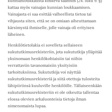
kunnianloukkausta koskeva säännös (24. luku 9. §)
kattaa myös vainajan kunnian loukkaamisen.
Vainajasta ei saa esittää valheellista tietoa tai
vihjausta siten, että se on omiaan aiheuttamaan
kärsimystä ihmiselle, jolle vainaja oli erityisen
läheinen.
Henkilötietolakia ei sovelleta sellaiseen
sukututkimusrekisteriin, jota sukututkija ylläpitää
yksinomaan henkilökohtaisiin tai niihin
verrattaviin tavanomaisiin yksityisiin
tarkoituksiinsa. Sukututkija voi näyttää
sukututkimusrekisteriä ja siitä otettuja tulosteita
lähipiiriinsä kuuluville henkilöille. Tällaiseenkään
sukututkimusrekisteriin ei ole oikeutta tallentaa
elossa olevien arkaluonteisia tietoja ilman
nimenomaista lupaa.